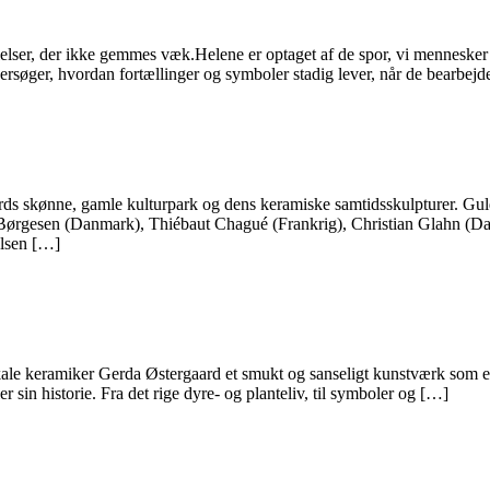
ølelser, der ikke gemmes væk.Helene er optaget af de spor, vi mennesker
dersøger, hvordan fortællinger og symboler stadig lever, når de bearbej
ds skønne, gamle kulturpark og dens keramiske samtidsskulpturer. Guld
 Børgesen (Danmark), Thiébaut Chagué (Frankrig), Christian Glahn (
elsen […]
kale keramiker Gerda Østergaard et smukt og sanseligt kunstværk som en
r sin historie. Fra det rige dyre- og planteliv, til symboler og […]