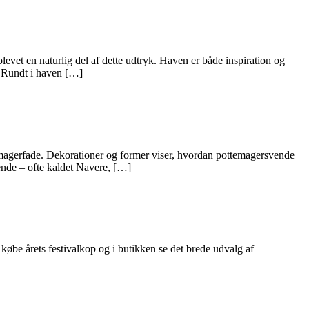
evet en naturlig del af dette udtryk. Haven er både inspiration og
b. Rundt i haven […]
ttemagerfade. Dekorationer og former viser, hvordan pottemagersvende
ende – ofte kaldet Navere, […]
be årets festivalkop og i butikken se det brede udvalg af