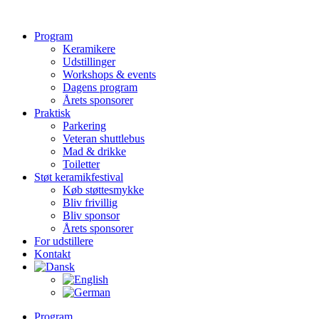
Videre
til
Program
indhold
Keramikere
Udstillinger
Workshops & events
Dagens program
Årets sponsorer
Praktisk
Parkering
Veteran shuttlebus
Mad & drikke
Toiletter
Støt keramikfestival
Køb støttesmykke
Bliv frivillig
Bliv sponsor
Årets sponsorer
For udstillere
Kontakt
Program