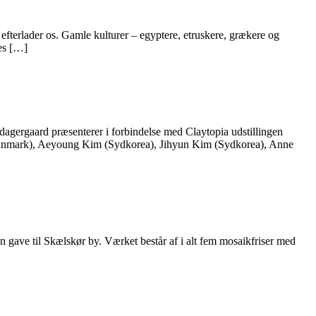
 efterlader os. Gamle kulturer – egyptere, etruskere, grækere og
des […]
agergaard præsenterer i forbindelse med Claytopia udstillingen
Danmark), Aeyoung Kim (Sydkorea), Jihyun Kim (Sydkorea), Anne
 gave til Skælskør by. Værket består af i alt fem mosaikfriser med