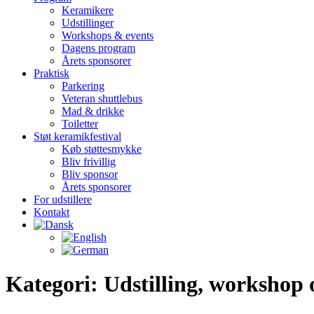
Keramikere
Udstillinger
Workshops & events
Dagens program
Årets sponsorer
Praktisk
Parkering
Veteran shuttlebus
Mad & drikke
Toiletter
Støt keramikfestival
Køb støttesmykke
Bliv frivillig
Bliv sponsor
Årets sponsorer
For udstillere
Kontakt
Kategori: Udstilling, workshop 