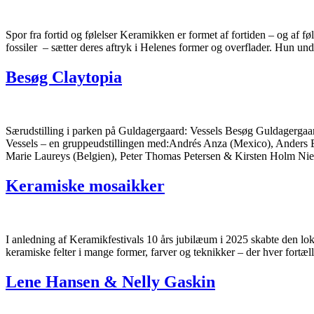
Spor fra fortid og følelser Keramikken er formet af fortiden – og af f
fossiler – sætter deres aftryk i Helenes former og overflader. Hun un
Besøg Claytopia
Særudstilling i parken på Guldagergaard: Vessels Besøg Guldagergaar
Vessels – en gruppeudstillingen med:Andrés Anza (Mexico), Anders
Marie Laureys (Belgien), Peter Thomas Petersen & Kirsten Holm Ni
Keramiske mosaikker
I anledning af Keramikfestivals 10 års jubilæum i 2025 skabte den lo
keramiske felter i mange former, farver og teknikker – der hver fortælle
Lene Hansen & Nelly Gaskin