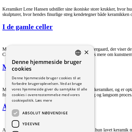
Keramiker Lene Hansen udstiller sine ikoniske store krukker, hvor hun
skulpturer, hvor hendes finurlige streg kendetegner både keramikken 
I de gamle celler
Mod tre unge internationale kunstnere fra Guldagergaard, der viser
×
Colombia Aleksander Kacper Glich – Poland Læs mere om kunstnern
Denne hjemmeside bruger
DANISH
Marie Rosendahl Chemnitz
cookies
ENGLISH
Denne hjemmeside bruger cookies til at
forbedre brugeroplevelsen. Ved at bruge
GERMAN
vores hjemmeside giver du samtykke til alle
Marie Rosendahl Chemnitz er både scenograf og keramiker, og er optage
cookies i overensstemmelse med vores
for fortællinger fortsatte i en mere fri, håndgribelig og langsom proce
cookiepolitik.
Læs mere
Årets bord
ABSOLUT NØDVENDIGE
YDEEVNE
Ane er 4. generation af keramikere, og i 23 år har hun lavet keramik 