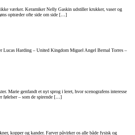
nikke værker. Keramiker Nelly Gaskin udstiller krukker, vaser og
høns optræder ofte side om side […]
liver Lucas Harding – United Kingdom Miguel Angel Bernal Torres –
r. Marie genfandt et nyt sprog i leret, hvor scenografens interesse
ler følelser – som de spirende […]
kner, kopper og kander. Farver påvirker os alle både fysisk og