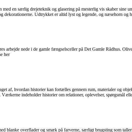
 med en særlig drejeteknik og glasering på mesterlig vis skaber sine u
og dekorationerne. Udtrykket er altid lyst og legende, og næsehorn og 
 deres arbejde nede i de gamle fængselsceller på Det Gamle Rådhus. O
e her
t af, hvordan historier kan fortælles gennem rum, materialer og objekte
s. Værkerne indeholder historier om relationer, oplevelser, spørgsmål el
med blanke overflader og smæk på farverne, særligt brugsting som taller